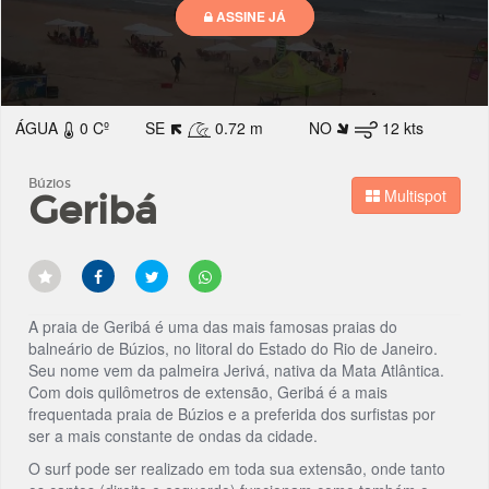
ÁGUA
0 Cº
SE
0.72 m
NO
12 kts
Búzios
Multispot
Geribá
A praia de Geribá é uma das mais famosas praias do
balneário de Búzios, no litoral do Estado do Rio de Janeiro.
Seu nome vem da palmeira Jerivá, nativa da Mata Atlântica.
Com dois quilômetros de extensão, Geribá é a mais
frequentada praia de Búzios e a preferida dos surfistas por
ser a mais constante de ondas da cidade.
O surf pode ser realizado em toda sua extensão, onde tanto