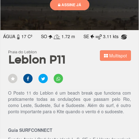
ÁGUA
17 Cº
SO
1.72 m
SE
3.11 kts
Praia do Leblon
Multispot
Leblon P11
O Posto 11 do Leblon é um beach break que funciona com
praticamente todas as ondulações que passam pelo Rio,
como Leste, Sudeste, Sul e Sudoeste. Além do surf, é outro
ponto importante para o Kite quando o vento é o sudoeste.
Guia SURFCONNECT