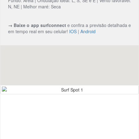
Fundo: Areia | Ondulação ideal: L, S, SE e E | Vento favorável:
N, NE | Melhor maré: Seca
→ Baixe o app surfconnect
e confira a previsão detalhada e
em tempo real em seu celular!
IOS
|
Android