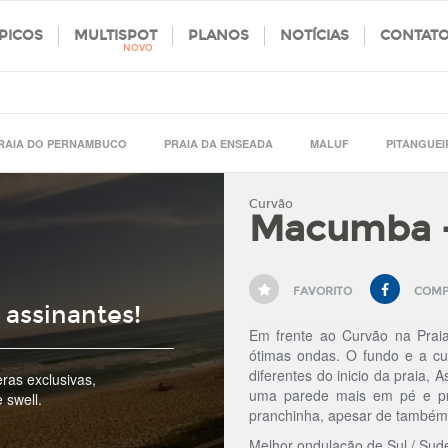
PICOS
MULTISPOT
PLANOS
NOTÍCIAS
CONTAT
NOVO
RAIA DO PERNAMBUCO
PRAIA DA ENSEADA
MALUF
PITANGUEI
Curvão
Macumba -
FAVORITO
COMP
Em frente ao Curvão na Pra
ótimas ondas. O fundo e a c
diferentes do inicio da praia
uma parede mais em pé e pr
pranchinha, apesar de também 
Melhor ondulação de Sul / Sude