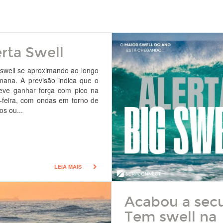
erta Swell
well se aproximando ao longo
mana. A previsão indica que o
eve ganhar força com pico na
-feira, com ondas em torno de
os ou...
LEIA MAIS
Acabou a secu
Tem swell na