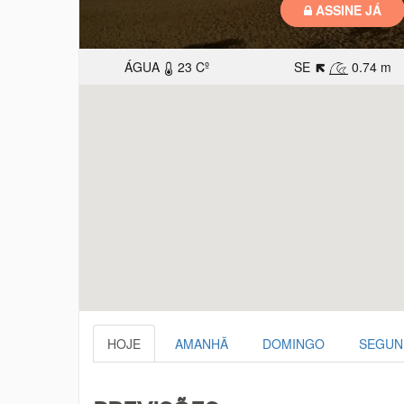
ÁGUA
23 Cº
SE
0.74 m
HOJE
AMANHÃ
DOMINGO
SEGUN