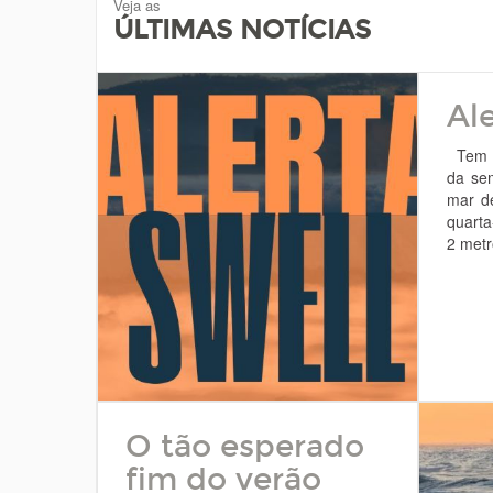
Veja as
ÚLTIMAS NOTÍCIAS
Al
Tem s
da se
mar d
quarta
2 metr
O tão esperado
fim do verão