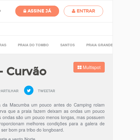
O
ASSINE JÁ
ENTRAR
RAS
PRAIA DO TOMBO
SANTOS
PRAIA GRANDE
Multispot
 Curvão
ARTILHAR
TWEETAR
ia da Macumba um pouco antes do Camping rolam
urva que a praia fazem deixam as ondas um pouco
, As ondas são um pouco menos longas, mas possuem
oporcionam melhores condições para a galera de
ser bom pra tribo do longboard.
ste e vento Norte.