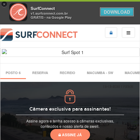
×
SurfConnect
DOWNLOAD
v1.surfconnect.com.br
GRÁTIS - na Google Play
POSTO 6
RESERVA
RECREIO
MACUMBA - 5W
MACUMB