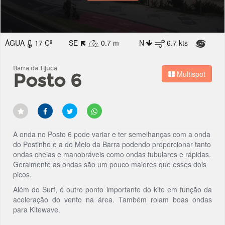
ÁGUA
17 Cº
SE
0.7 m
N
6.7 kts
Barra da Tijuca
Multispot
Posto 6
A onda no Posto 6 pode variar e ter semelhanças com a onda
do Postinho e a do Meio da Barra podendo proporcionar tanto
ondas cheias e manobráveis como ondas tubulares e rápidas.
Geralmente as ondas são um pouco maiores que esses dois
picos.
Além do Surf, é outro ponto importante do kite em função da
aceleração do vento na área. Também rolam boas ondas
para Kitewave.